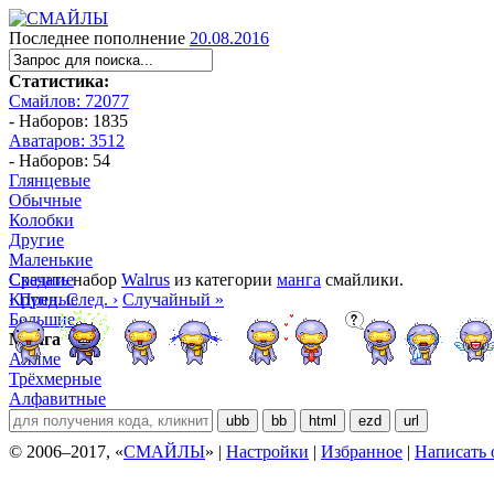
Последнее пополнение
20.08.2016
Статистика:
Смайлов: 72077
- Наборов: 1835
Аватаров: 3512
- Наборов: 54
Глянцевые
Обычные
Колобки
Другие
Маленькие
Средние
Скачать
набор
Walrus
из категории
манга
смайлики.
Крупные
‹ Пред.
След. ›
Случайный »
Большие
Манга
Аниме
Трёхмерные
Алфавитные
ubb
bb
html
ezd
url
© 2006–2017, «
СМАЙЛЫ
» |
Настройки
|
Избранное
|
Написать 