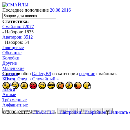
Последнее пополнение
20.08.2016
Статистика:
Смайлов: 72077
- Наборов: 1835
Аватаров: 3512
- Наборов: 54
Глянцевые
Обычные
Колобки
Другие
Маленькие
Средние
Скачать
набор
GalleryB9
из категории
средние
смайлики.
Крупные
‹ Пред.
След. ›
Случайный »
Большие
Манга
Аниме
Трёхмерные
Алфавитные
ubb
bb
html
ezd
url
© 2006–2017, «
СМАЙЛЫ
» |
Настройки
|
Избранное
|
Написать 